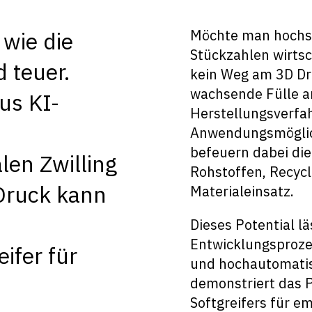
Möchte man hochspe
l wie die
Stückzahlen wirtsc
d teuer.
kein Weg am 3D Dru
wachsende Fülle a
us KI-
Herstellungsverfa
Anwendungsmöglich
befeuern dabei di
len Zwilling
Rohstoffen, Recyc
Druck kann
Materialeinsatz.
Dieses Potential lä
Entwicklungsprozess
ifer für
und hochautomatis
demonstriert das P
Softgreifers für em